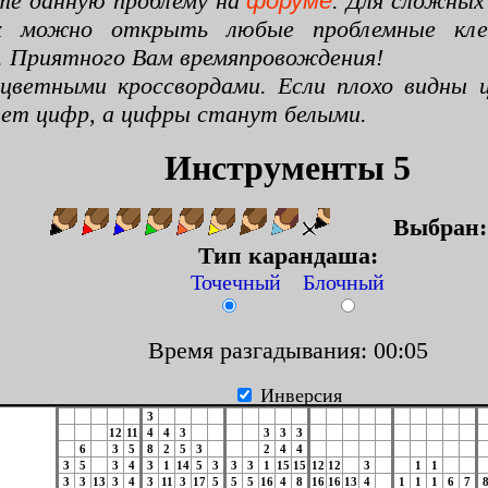
те данную проблему на
форуме
. Для сложных
х можно открыть любые проблемные клето
. Приятного Вам времяпровождения!
цветными кроссвордами. Если плохо видны ц
цвет цифр, а цифры станут белыми.
Инструменты 5
Выбран
Тип карандаша:
Точечный Блочный
Время разгадывания: 00:06
Инверсия
3
12
11
4
4
3
3
3
3
6
3
5
8
2
5
3
2
4
4
3
5
3
4
3
1
14
5
3
3
3
1
15
15
12
12
3
1
1
3
3
13
3
4
3
11
3
17
5
5
5
16
4
8
16
16
13
4
1
1
1
6
7