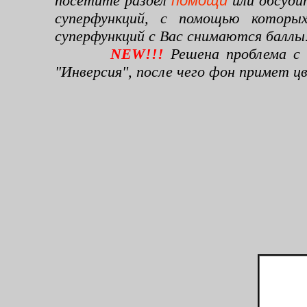
посетите раздел
помощи
или обсуди
суперфункций, с помощью которы
суперфункций с Вас снимаются баллы
NEW!!!
Решена проблема с 
"Инверсия", после чего фон примет 