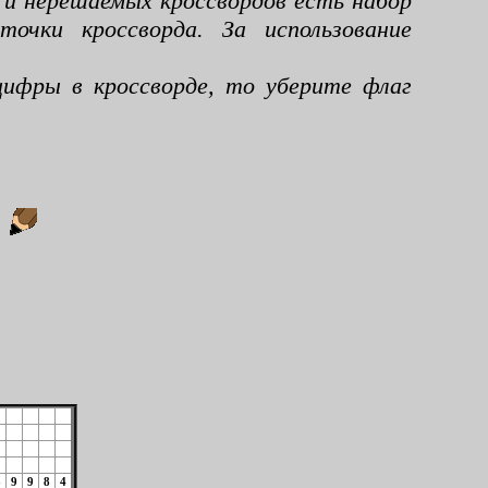
 и нерешаемых кроссвордов есть набор
чки кроссворда. За использование
ифры в кроссворде, то уберите флаг
:
8
9
9
8
4