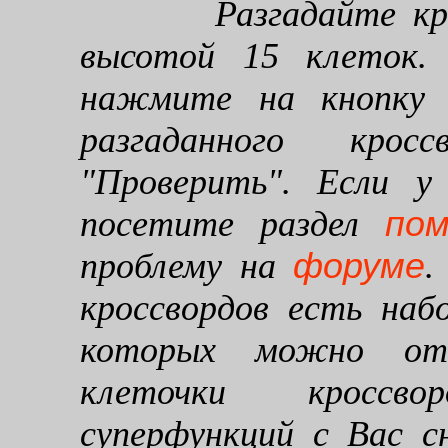
Разгадайте кроссв
высотой 15 клеток. 
нажмите на кнопку "
разгаданного кро
"Проверить". Если у
по
посетите раздел
форуме
проблему на
.
кроссвордов есть наб
которых можно от
клеточки кроссво
суперфункций с Вас 