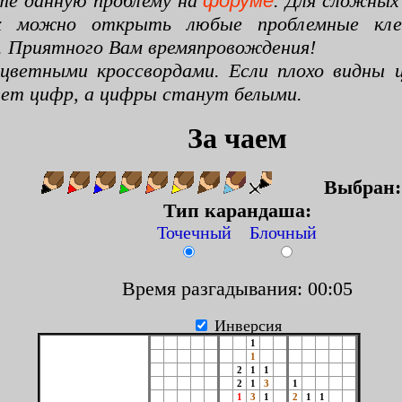
те данную проблему на
форуме
. Для сложных
х можно открыть любые проблемные клето
. Приятного Вам времяпровождения!
цветными кроссвордами. Если плохо видны ц
цвет цифр, а цифры станут белыми.
За чаем
Выбран
Тип карандаша:
Точечный Блочный
Время разгадывания: 00:06
Инверсия
1
1
2
1
1
2
1
3
1
1
3
1
2
1
1