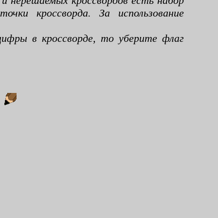
 и нерешаемых кроссвордов есть набор
чки кроссворда. За использование
ифры в кроссворде, то уберите флаг
: