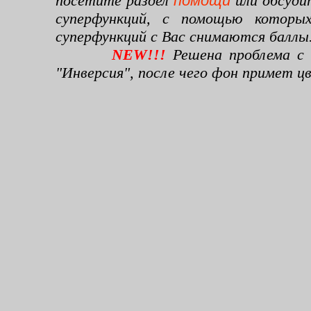
посетите раздел
помощи
или обсуди
суперфункций, с помощью которы
суперфункций с Вас снимаются баллы
NEW!!!
Решена проблема с 
"Инверсия", после чего фон примет 