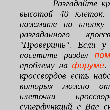
Разгадайте кроссв
высотой 40 клеток. 
нажмите на кнопку "
разгаданного кро
"Проверить". Если у
по
посетите раздел
форуме
проблему на
.
кроссвордов есть наб
которых можно от
клеточки кроссво
суперфункций с Вас 