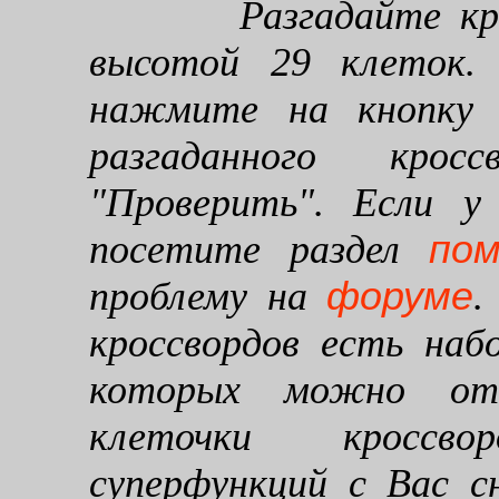
Разгадайте кроссв
высотой 29 клеток. 
нажмите на кнопку "
разгаданного кро
"Проверить". Если у
по
посетите раздел
форуме
проблему на
.
кроссвордов есть наб
которых можно от
клеточки кроссво
суперфункций с Вас 