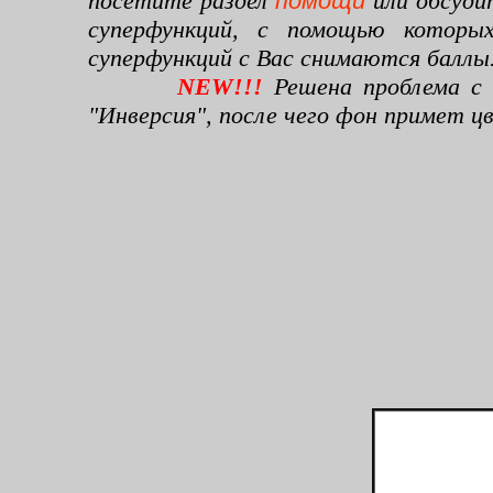
посетите раздел
помощи
или обсуди
суперфункций, с помощью которы
суперфункций с Вас снимаются баллы
NEW!!!
Решена проблема с 
"Инверсия", после чего фон примет 