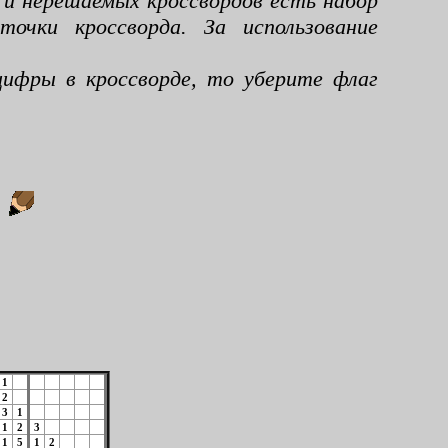
 и нерешаемых кроссвордов есть набор
чки кроссворда. За использование
ифры в кроссворде, то уберите флаг
:
1
2
3
1
1
2
3
1
5
1
2