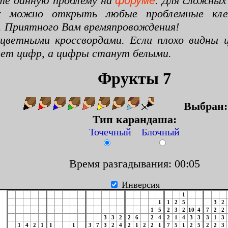
те данную проблему на
форуме
. Для сложных
х можно открыть любые проблемные клето
. Приятного Вам времяпровождения!
цветными кроссвордами. Если плохо видны ц
цвет цифр, а цифры станут белыми.
Фрукты 7
Выбран
Тип карандаша:
Точечный Блочный
Время разгадывания: 00:06
Инверсия
1
1
1
2
5
3
2
1
5
2
3
2
10
4
7
2
2
3
3
2
2
6
2
4
2
1
4
3
3
3
1
3
1
4
2
1
1
1
3
7
3
2
4
2
1
2
2
1
7
5
1
2
5
2
2
3