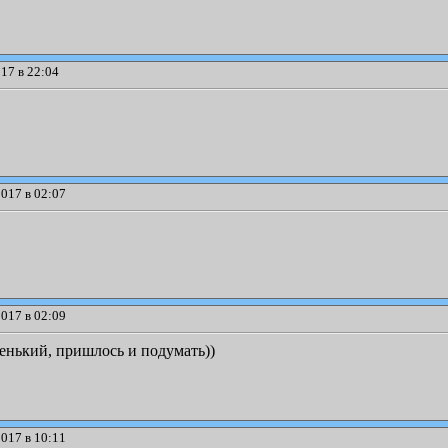
17 в 22:04
017 в 02:07
017 в 02:09
енький, пришлось и подумать))
017 в 10:11