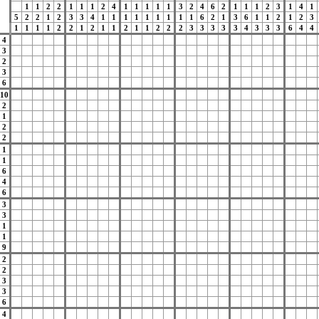
1
1
2
2
1
1
1
2
4
1
1
1
1
1
3
2
4
6
2
1
1
1
2
3
1
4
1
5
2
2
1
2
3
3
4
1
1
1
1
1
1
1
1
1
6
2
1
3
6
1
1
2
1
2
3
1
1
1
1
2
2
1
2
1
1
2
1
1
2
2
2
3
3
3
3
3
4
3
3
3
6
4
4
4
3
2
3
6
10
2
1
2
2
1
1
6
4
6
3
3
1
1
9
2
2
3
3
6
4