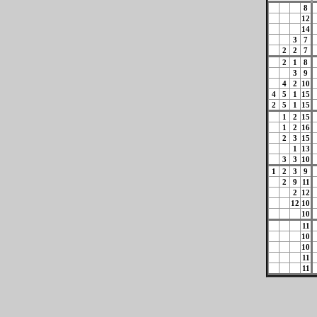
8
12
14
3
7
2
2
7
2
1
8
3
9
4
2
10
4
5
1
15
2
5
1
15
1
2
15
1
2
16
2
3
15
1
13
3
3
10
1
2
3
9
2
9
11
2
12
12
10
10
11
10
10
11
11