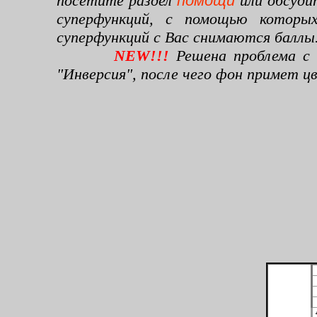
посетите раздел
помощи
или обсуди
суперфункций, с помощью которы
суперфункций с Вас снимаются баллы
NEW!!!
Решена проблема с 
"Инверсия", после чего фон примет 