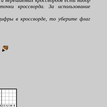
 и нерешаемых кроссвордов есть набор
чки кроссворда. За использование
ифры в кроссворде, то уберите флаг
:
4
13
12
10
8