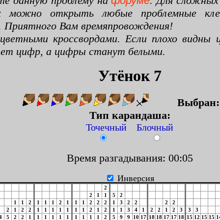
те данную проблему на
форуме
. Для сложных
х можно открыть любые проблемные клето
. Приятного Вам времяпровождения!
цветными кроссвордами. Если плохо видны ц
цвет цифр, а цифры станут белыми.
Утёнок 7
Выбран
Тип карандаша:
Точечный Блочный
Время разгадывания: 00:06
Инверсия
2
2
1
1
5
2
1
1
2
1
1
1
2
1
1
1
2
2
2
1
3
2
2
2
2
2
1
2
2
1
1
1
1
1
1
1
2
1
2
1
1
3
4
1
2
2
1
2
3
3
3
4
5
2
2
1
1
1
1
1
1
1
1
1
1
2
5
9
9
10
17
18
18
17
17
18
15
12
15
15
1