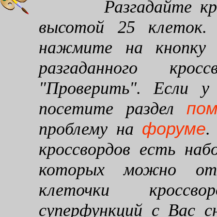
Разгадайте кроссв
высотой 25 клеток. 
нажмите на кнопку "
разгаданного кро
"Проверить". Если у
по
посетите раздел
форуме
проблему на
.
кроссвордов есть наб
которых можно от
клеточки кроссво
суперфункций с Вас 