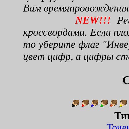
Вам времяпровождения
NEW!!!
Реш
кроссвордами. Если пло
то уберите флаг "Инве
цвет цифр, а цифры ст
С
Ти
Точ