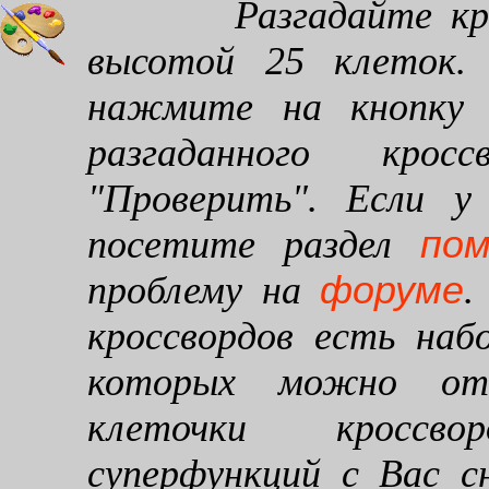
Разгадайте кроссв
высотой 25 клеток. 
нажмите на кнопку "
разгаданного кро
"Проверить". Если у
по
посетите раздел
форуме
проблему на
.
кроссвордов есть наб
которых можно от
клеточки кроссво
суперфункций с Вас 