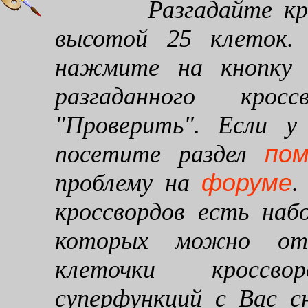
Разгадайте кроссв
высотой 25 клеток. 
нажмите на кнопку "
разгаданного кро
"Проверить". Если у
по
посетите раздел
форуме
проблему на
.
кроссвордов есть наб
которых можно от
клеточки кроссво
суперфункций с Вас 