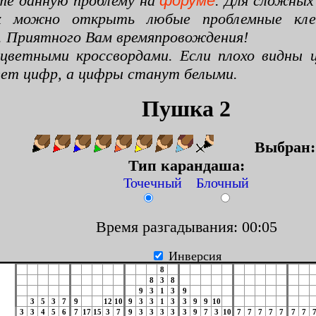
те данную проблему на
форуме
. Для сложных
х можно открыть любые проблемные клето
. Приятного Вам времяпровождения!
цветными кроссвордами. Если плохо видны ц
цвет цифр, а цифры станут белыми.
Пушка 2
Выбран
Тип карандаша:
Точечный Блочный
Время разгадывания: 00:06
Инверсия
8
8
3
8
9
3
1
3
9
3
5
3
7
9
12
10
9
3
3
1
3
3
9
9
10
3
3
4
5
6
7
17
15
3
7
9
3
3
3
3
3
9
7
3
10
7
7
7
7
7
7
7