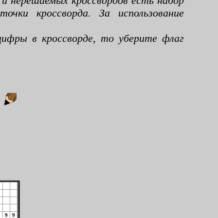
 и нерешаемых кроссвордов есть набор
чки кроссворда. За использование
ифры в кроссворде, то уберите флаг
:
7
9
9