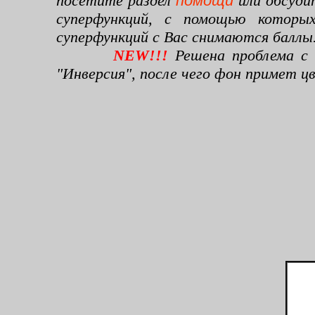
посетите раздел
помощи
или обсуди
суперфункций, с помощью которы
суперфункций с Вас снимаются баллы
NEW!!!
Решена проблема с 
"Инверсия", после чего фон примет 