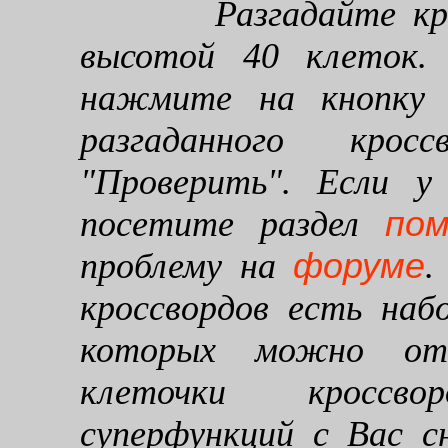
Разгадайте кроссв
высотой 40 клеток. 
нажмите на кнопку "
разгаданного кро
"Проверить". Если у
по
посетите раздел
форуме
проблему на
.
кроссвордов есть наб
которых можно от
клеточки кроссво
суперфункций с Вас 