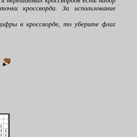
 и нерешаемых кроссвордов есть набор
чки кроссворда. За использование
ифры в кроссворде, то уберите флаг
:
2
3
2
1
1