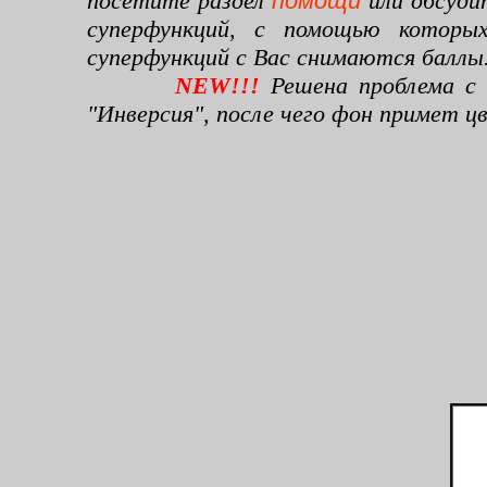
посетите раздел
помощи
или обсуди
суперфункций, с помощью которы
суперфункций с Вас снимаются баллы
NEW!!!
Решена проблема с 
"Инверсия", после чего фон примет 