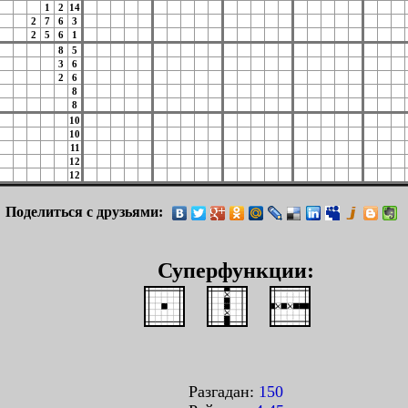
1
2
14
2
7
6
3
2
5
6
1
8
5
3
6
2
6
8
8
10
10
11
12
12
Поделиться с друзьями:
Суперфункции:
Разгадан:
150