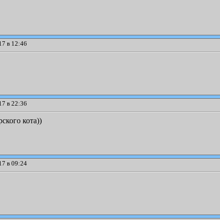
7 в 12:46
7 в 22:36
рского кота))
7 в 09:24