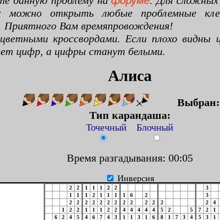
те данную проблему на
форуме
. Для сложных
х можно открыть любые проблемные клето
. Приятного Вам времяпровождения!
цветными кроссвордами. Если плохо видны ц
цвет цифр, а цифры станут белыми.
Алиса
Выбран
Тип карандаша:
Точечный Блочный
Время разгадывания: 00:06
Инверсия
2
2
1
1
1
2
2
3
1
1
1
2
1
1
1
1
6
2
3
2
2
2
2
2
2
2
2
2
2
2
2
2
4
1
2
2
1
1
1
2
2
4
4
4
4
4
5
2
5
7
2
1
6
2
4
5
4
6
7
4
3
1
1
3
1
6
8
1
7
3
4
5
3
1