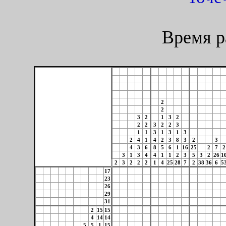
Время р
2
2
3
2
1
3
2
2
2
3
2
2
3
1
1
3
1
3
1
3
2
4
1
4
2
3
8
3
2
3
4
3
6
8
5
6
1
16
25
2
7
2
3
1
3
4
4
1
1
2
3
5
3
2
26
1
2
3
2
2
2
1
4
25
28
7
2
38
36
6
5
17
23
26
29
31
2
15
15
4
14
14
5
5
1
15