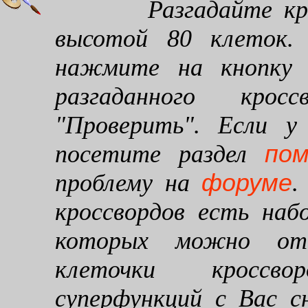
Разгадайте кроссв
высотой 80 клеток. 
нажмите на кнопку "
разгаданного кро
"Проверить". Если у
по
посетите раздел
форуме
проблему на
.
кроссвордов есть наб
которых можно от
клеточки кроссво
суперфункций с Вас 