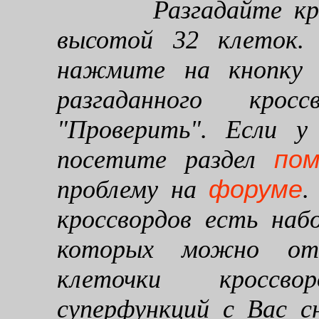
Разгадайте кроссв
высотой 32 клеток. 
нажмите на кнопку "
разгаданного кро
"Проверить". Если у
по
посетите раздел
форуме
проблему на
.
кроссвордов есть наб
которых можно от
клеточки кроссво
суперфункций с Вас 