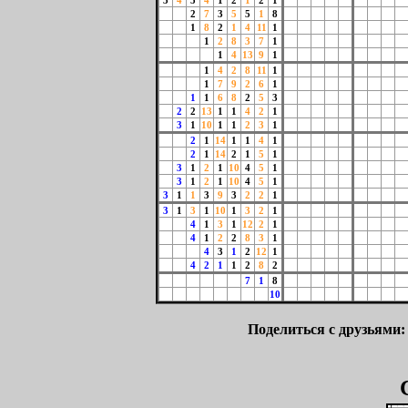
3
4
5
4
1
2
1
2
1
2
7
3
5
5
1
8
1
8
2
1
4
11
1
1
2
8
3
7
1
1
4
13
9
1
1
4
2
8
11
1
1
7
9
2
6
1
1
1
6
8
2
5
3
2
2
13
1
1
4
2
1
3
1
10
1
1
2
3
1
2
1
14
1
1
4
1
2
1
14
2
1
5
1
3
1
2
1
10
4
5
1
3
1
2
1
10
4
5
1
3
1
1
3
9
3
2
2
1
3
1
3
1
10
1
3
2
1
4
1
3
1
12
2
1
4
1
2
2
8
3
1
4
3
1
2
12
1
4
2
1
1
2
8
2
7
1
8
10
Поделиться с друзьями