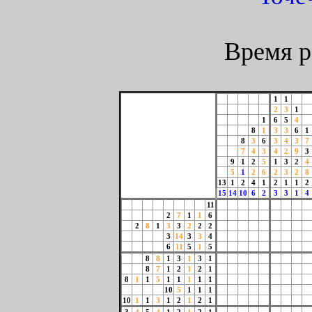
Время р
1
1
2
3
1
1
6
5
4
8
1
3
3
6
1
8
3
6
3
4
3
7
7
4
3
4
2
9
3
9
1
2
5
1
3
2
4
5
1
2
6
2
3
2
8
13
1
2
4
1
2
1
1
2
15
14
10
6
2
3
3
1
4
11
2
7
1
1
6
2
8
1
3
3
2
2
2
3
14
3
3
4
6
11
5
1
5
8
8
1
3
1
3
1
8
7
1
2
1
2
1
8
1
1
5
1
1
1
1
1
10
5
1
1
1
10
1
1
3
1
2
1
2
1