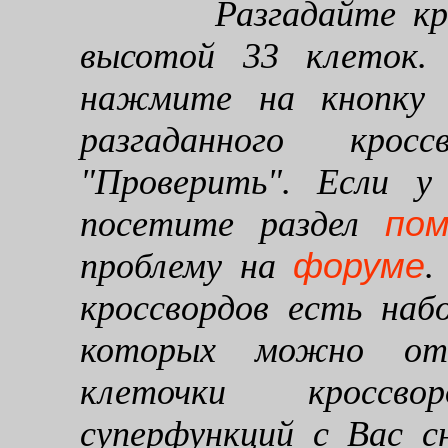
Разгадайте кроссв
высотой 33 клеток. 
нажмите на кнопку "
разгаданного кро
"Проверить". Если у
по
посетите раздел
форуме
проблему на
.
кроссвордов есть наб
которых можно от
клеточки кроссво
суперфункций с Вас 