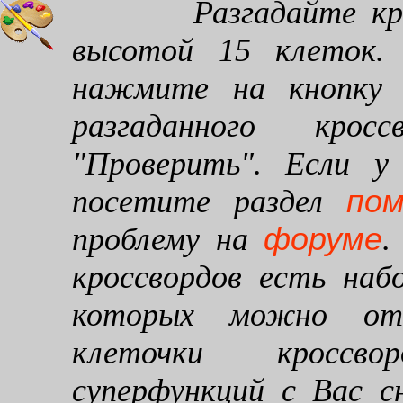
Разгадайте кроссв
высотой 15 клеток. 
нажмите на кнопку "
разгаданного кро
"Проверить". Если у
по
посетите раздел
форуме
проблему на
.
кроссвордов есть наб
которых можно от
клеточки кроссво
суперфункций с Вас 