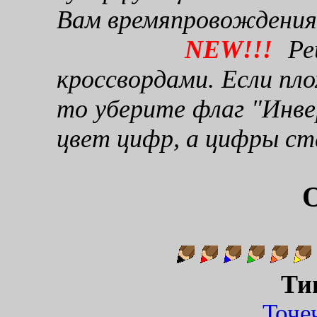
Вам времяпровождения
NEW!!!
Реш
кроссвордами. Если пло
то уберите флаг "Инве
цвет цифр, а цифры ст
О
Ти
Точ