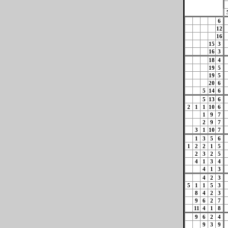
6
12
16
15
3
16
3
18
4
19
5
19
5
20
6
5
14
6
5
13
6
2
1
1
10
6
1
9
7
2
9
7
3
1
10
7
1
3
5
6
1
2
2
1
5
2
3
2
5
4
1
3
4
4
1
3
4
2
3
5
1
1
5
3
8
4
2
3
9
6
2
7
11
4
1
8
9
6
2
4
9
3
9