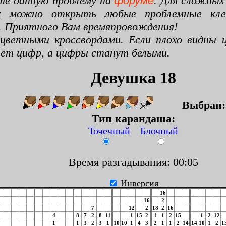
те данную проблему на
форуме
. Для сложных
х можно открыть любые проблемные клето
. Приятного Вам времяпровождения!
цветными кроссвордами. Если плохо видны ц
цвет цифр, а цифры станут белыми.
Девушка 18
Выбран
Тип карандаша:
Точечный Блочный
Время разгадывания: 00:06
Инверсия
16
16
2
7
12
2
18
2
16
4
8
7
2
8
11
1
15
2
1
1
2
15
1
2
12
1
1
3
2
3
1
10
10
1
4
3
2
1
1
2
14
14
10
1
2
1