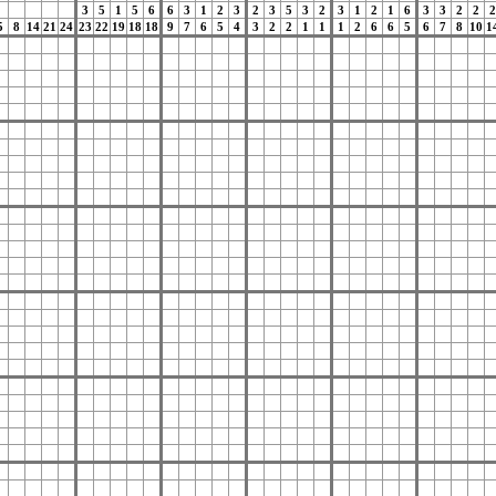
3
5
1
5
6
6
3
1
2
3
2
3
5
3
2
3
1
2
1
6
3
3
2
2
2
5
8
14
21
24
23
22
19
18
18
9
7
6
5
4
3
2
2
1
1
1
2
6
6
5
6
7
8
10
1