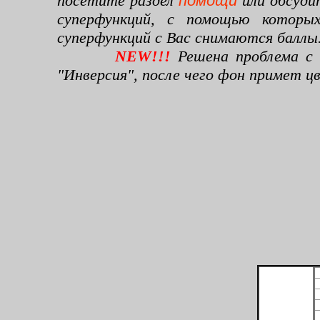
посетите раздел
помощи
или обсуди
суперфункций, с помощью которы
суперфункций с Вас снимаются баллы
NEW!!!
Решена проблема с 
"Инверсия", после чего фон примет 