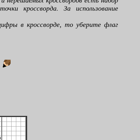
 и нерешаемых кроссвордов есть набор
чки кроссворда. За использование
ифры в кроссворде, то уберите флаг
:
3