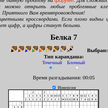
те данную проблему на
форуме
. Для сложных
х можно открыть любые проблемные клето
. Приятного Вам времяпровождения!
цветными кроссвордами. Если плохо видны ц
цвет цифр, а цифры станут белыми.
Белка 7
Выбран
Тип карандаша:
Точечный Блочный
Время разгадывания: 00:06
Инверсия
2
2
1
1
3
5
3
5
11
14
13
3
5
7
8
9
11
12
5
4
3
2
1
1
2
1
2
2
3
1
1
14
13
12
10
8
7
4
12
9
6
7
1
1
9