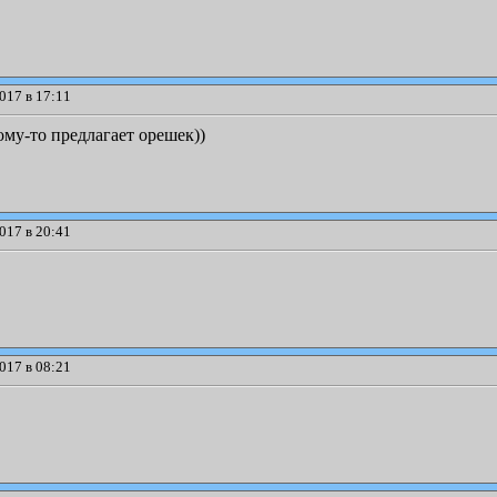
017 в 17:11
ому-то предлагает орешек))
017 в 20:41
017 в 08:21