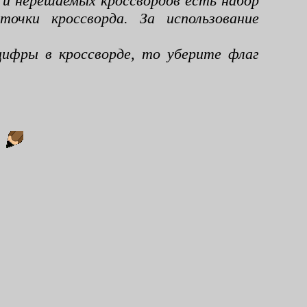
 и нерешаемых кроссвордов есть набор
чки кроссворда. За использование
ифры в кроссворде, то уберите флаг
: