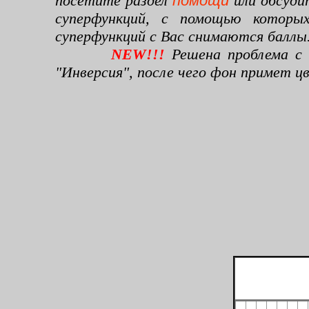
посетите раздел
помощи
или обсуди
суперфункций, с помощью которы
суперфункций с Вас снимаются баллы
NEW!!!
Решена проблема с 
"Инверсия", после чего фон примет 