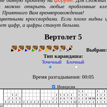
те данную проблему на
форуме
. Для сложных
х можно открыть любые проблемные клето
. Приятного Вам времяпровождения!
цветными кроссвордами. Если плохо видны ц
цвет цифр, а цифры станут белыми.
Вертолет 5
Выбран
Тип карандаша:
Точечный Блочный
Время разгадывания: 00:06
Инверсия
1
1
1
1
1
2
1
1
1
1
1
1
1
1
1
1
1
2
1
2
3
1
2
4
6
7
8
1
2
2
8
10
10
4
8
4
3
2
3
1
2
2
2
2
2
2
2
2
2
2
1
2
1
1
1
13
1
1
1
1
1
1
1
1
22