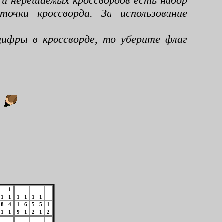
 и нерешаемых кроссвордов есть набор
чки кроссворда. За использование
ифры в кроссворде, то уберите флаг
:
1
1
1
1
1
1
1
8
4
1
6
5
5
1
1
1
9
1
2
1
2