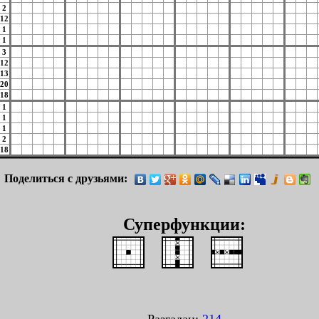
2
12
1
1
3
12
13
20
18
1
1
1
2
18
Поделиться с друзьями:
Суперфункции: