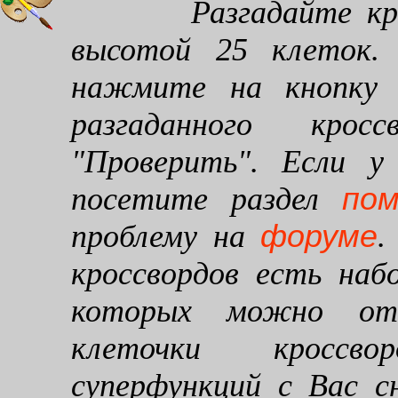
Разгадайте кроссв
высотой 25 клеток. 
нажмите на кнопку "
разгаданного кро
"Проверить". Если у
по
посетите раздел
форуме
проблему на
.
кроссвордов есть наб
которых можно от
клеточки кроссво
суперфункций с Вас 