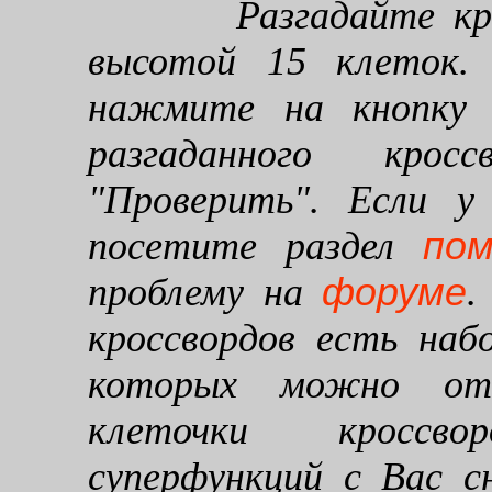
Разгадайте кроссв
высотой 15 клеток. 
нажмите на кнопку "
разгаданного кро
"Проверить". Если у
по
посетите раздел
форуме
проблему на
.
кроссвордов есть наб
которых можно от
клеточки кроссво
суперфункций с Вас 