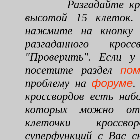
Разгадайте кроссв
высотой 15 клеток. 
нажмите на кнопку "
разгаданного кро
"Проверить". Если у
по
посетите раздел
форуме
проблему на
.
кроссвордов есть наб
которых можно от
клеточки кроссво
суперфункций с Вас 