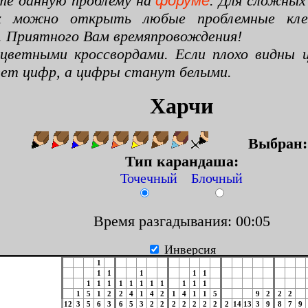
те данную проблему на
форуме
. Для сложных
х можно открыть любые проблемные клето
. Приятного Вам времяпровождения!
цветными кроссвордами. Если плохо видны ц
цвет цифр, а цифры станут белыми.
Харчи
Выбран
Тип карандаша:
Точечный Блочный
Время разгадывания: 00:06
Инверсия
1
1
1
1
1
1
1
1
1
1
1
1
1
1
1
1
1
1
5
1
2
2
4
1
4
2
1
4
1
1
5
9
2
2
2
12
3
5
6
3
6
5
3
2
2
2
2
2
2
2
2
14
13
3
9
8
7
9