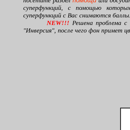
посетите раздел
помощи
или обсуди
суперфункций, с помощью которы
суперфункций с Вас снимаются баллы
NEW!!!
Решена проблема с 
"Инверсия", после чего фон примет 