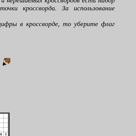
 и нерешаемых кроссвордов есть набор
чки кроссворда. За использование
ифры в кроссворде, то уберите флаг
:
6
3