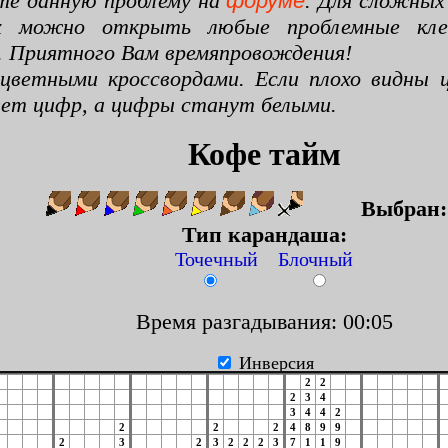
те данную проблему на
форуме
. Для сложных
х можно открыть любые проблемные клето
. Приятного Вам времяпровождения!
цветными кроссвордами. Если плохо видны ц
цвет цифр, а цифры станут белыми.
Кофе тайм
Выбран
Тип карандаша:
Точечный Блочный
Время разгадывания: 00:06
Инверсия
2
2
2
3
4
3
4
4
2
2
2
2
4
8
9
9
2
3
2
3
2
2
2
3
7
1
1
9