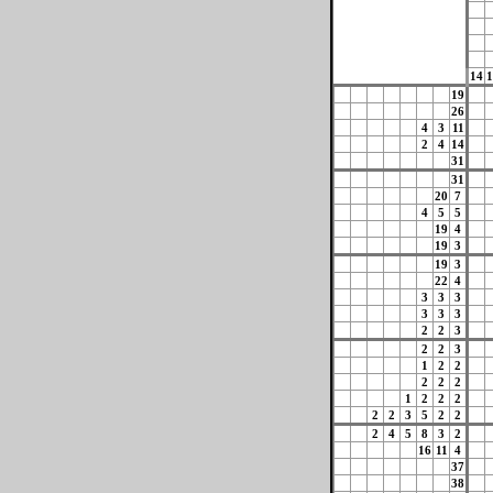
14
1
19
26
4
3
11
2
4
14
31
31
20
7
4
5
5
19
4
19
3
19
3
22
4
3
3
3
3
3
3
2
2
3
2
2
3
1
2
2
2
2
2
1
2
2
2
2
2
3
5
2
2
2
4
5
8
3
2
16
11
4
37
38