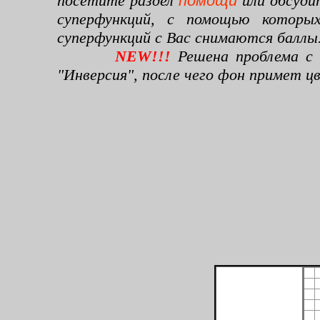
посетите раздел
помощи
или обсуди
суперфункций, с помощью которы
суперфункций с Вас снимаются баллы
NEW!!!
Решена проблема с 
"Инверсия", после чего фон примет 