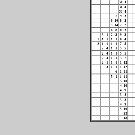
31
4
31
4
33
4
7
9
3
6
10
8
2
5
14
7
2
6
8
8
3
3
1
2
3
9
3
3
1
1
1
1
1
8
4
2
1
1
1
1
7
5
2
4
1
1
5
5
2
4
1
1
5
5
2
4
1
1
3
7
2
1
1
1
1
12
3
1
1
1
12
6
1
11
5
1
1
11
5
10
4
10
4
9
3
8
3
8
4
9
5
10
22
18