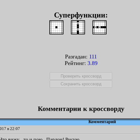
Суперфункции:
Разгадан:
111
Рейтинг:
3.89
Комментарии к кроссворду
Комментарий
017 в 22:07
то вижу - то и пою...Пардон! Рисую