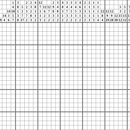
1
3
2
2
4
12
2
3
4
3
3
3
4
2
2
1
1
4
8
5
2
3
8
7
12
12
9
4
8
4
4
4
6
1
1
3
1
5
5
14
10
1
2
3
2
1
1
6
7
8
8
3
7
5
5
3
3
1
1
1
12
12
12
3
2
14
3
5
3
7
7
8
1
1
2
3
3
3
1
3
3
3
1
1
1
1
1
8
9
9
12
15
15
1
9
4
6
7
8
17
2
3
2
3
2
2
2
2
2
2
2
2
2
2
3
3
4
4
19
20
30
12
12
1