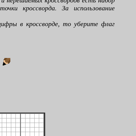
 и нерешаемых кроссвордов есть набор
чки кроссворда. За использование
ифры в кроссворде, то уберите флаг
: