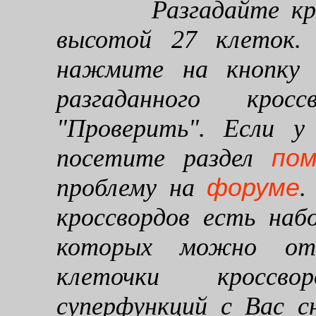
Разгадайте кроссв
высотой 27 клеток. 
нажмите на кнопку "
разгаданного кро
"Проверить". Если у
по
посетите раздел
форуме
проблему на
.
кроссвордов есть наб
которых можно от
клеточки кроссво
суперфункций с Вас 