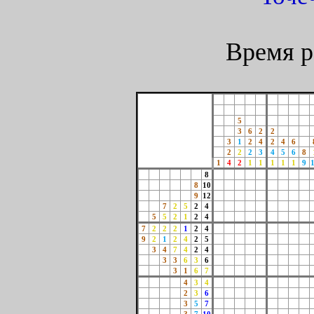
Время р
5
3
6
2
2
3
1
2
4
2
4
6
2
2
2
3
4
5
6
8
1
4
2
1
1
1
1
1
9
8
8
10
9
12
7
2
5
2
4
5
5
2
1
2
4
7
2
2
2
1
2
4
9
2
1
2
4
2
5
3
4
7
4
2
4
3
3
6
3
6
3
1
6
7
4
3
4
2
3
6
3
5
7