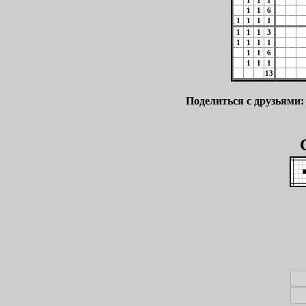
1
1
1
1
1
6
1
1
1
1
1
1
1
3
1
1
1
1
1
1
6
1
1
1
13
Поделиться с друзьями