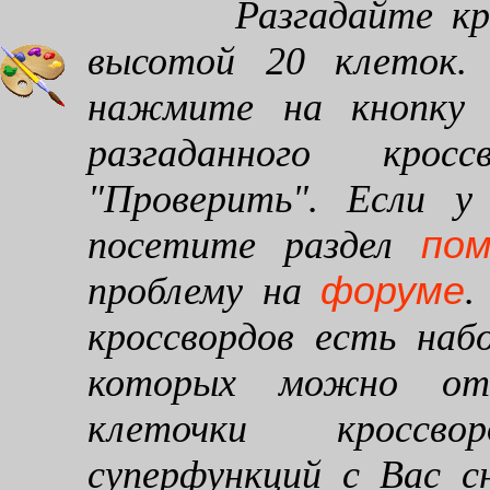
Разгадайте кроссв
высотой 20 клеток. 
нажмите на кнопку "
разгаданного кро
"Проверить". Если у
по
посетите раздел
форуме
проблему на
.
кроссвордов есть наб
которых можно от
клеточки кроссво
суперфункций с Вас 