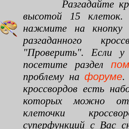
Разгадайте кроссв
высотой 15 клеток. 
нажмите на кнопку "
разгаданного кро
"Проверить". Если у
по
посетите раздел
форуме
проблему на
.
кроссвордов есть наб
которых можно от
клеточки кроссво
суперфункций с Вас 