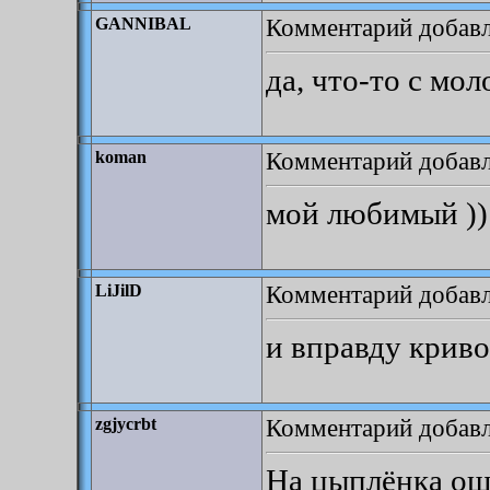
Комментарий добавле
GANNIBAL
да, что-то с мол
Комментарий добавле
koman
мой любимый ))
Комментарий добавле
LiJilD
и вправду крив
Комментарий добавле
zgjycrbt
На цыплёнка ощ