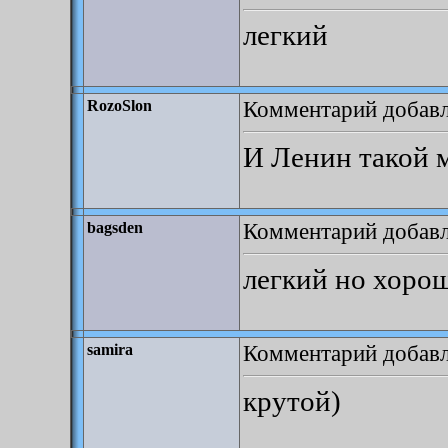
легкий
Комментарий добавле
RozoSlon
И Ленин такой м
Комментарий добавле
bagsden
легкий но хоро
Комментарий добавле
samira
крутой)