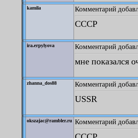
Комментарий добавле
kamila
СССР
Комментарий добавле
ira.erpylyova
мне показался о
Комментарий добавле
zhanna_dos88
USSR
Комментарий добавле
okszajac@rambler.ru
СССР