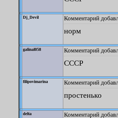
Комментарий добавле
Dj_Devil
норм
Комментарий добавле
galinal058
СССР
Комментарий добавле
filipovimarina
простенько
Комментарий добавле
delta