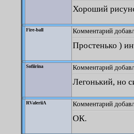
Хороший рисунок
Комментарий добавле
Fire-ball
Простенько ) и
Комментарий добавле
Sofiirina
Легонький, но 
Комментарий добавле
RValeriiA
ОК.