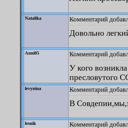
Комментарий добавле
Natalika
Довольно легки
Комментарий добавле
Anni05
У кого возникла
пресловутого СС
Комментарий добавле
levynina
В Совдепии,мы,э
Комментарий добавле
lesnik