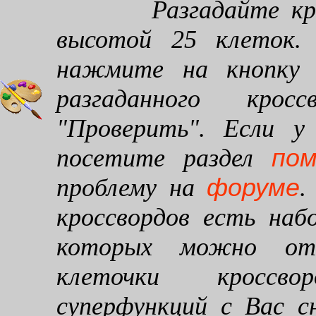
Разгадайте кроссв
высотой 25 клеток. 
нажмите на кнопку "
разгаданного кро
"Проверить". Если у
по
посетите раздел
форуме
проблему на
.
кроссвордов есть наб
которых можно от
клеточки кроссво
суперфункций с Вас 