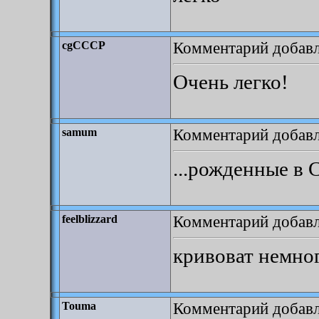
Комментарий добавле
cgCCCP
Очень легко!
Комментарий добавле
samum
...рожденные в С
Комментарий добавле
feelblizzard
кривоват немно
Комментарий добавле
Touma