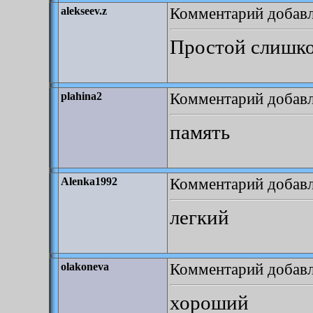
Комментарий добавле
alekseev.z
Простой слишком
Комментарий добавле
plahina2
память
Комментарий добавле
Alenka1992
легкий
Комментарий добавле
olakoneva
хороший