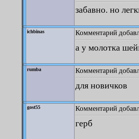
забавно. но лег
Комментарий добавле
ichbinas
а у молотка шей
Комментарий добавле
rumba
для новичков
Комментарий добавле
gost55
герб