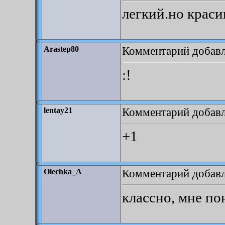
легкий.но краси
Комментарий добавле
Arastep80
:!
Комментарий добавле
lentay21
+1
Комментарий добавле
Olechka_A
классно, мне по