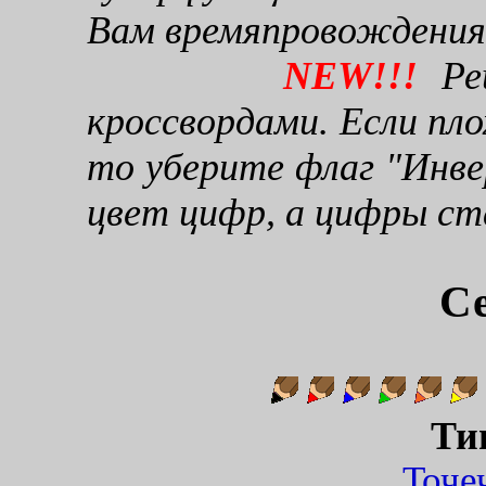
Вам времяпровождения
NEW!!!
Реш
кроссвордами. Если пло
то уберите флаг "Инве
цвет цифр, а цифры ст
Се
Ти
Точ