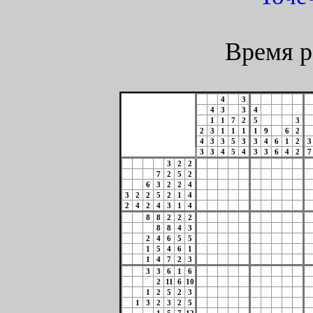
Время р
4
3
4
3
3
4
1
1
7
2
5
3
2
3
1
1
1
1
9
6
2
4
3
3
5
3
3
4
6
1
2
3
3
3
4
5
4
3
3
6
4
2
7
3
2
2
7
2
5
2
6
3
2
2
4
3
2
2
5
2
1
4
2
4
2
4
3
1
4
8
8
2
2
2
8
8
4
3
2
4
6
5
5
1
5
4
6
1
1
4
7
2
3
3
3
6
1
6
2
11
6
10
1
2
5
2
3
1
3
2
3
2
5