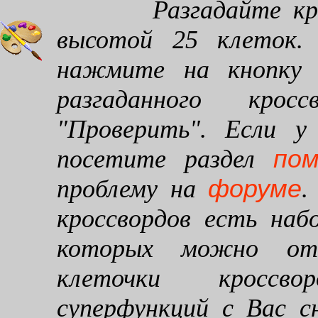
Разгадайте кроссв
высотой 25 клеток. 
нажмите на кнопку "
разгаданного кро
"Проверить". Если у
по
посетите раздел
форуме
проблему на
.
кроссвордов есть наб
которых можно от
клеточки кроссво
суперфункций с Вас 