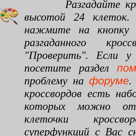
Разгадайте кроссв
высотой 24 клеток. 
нажмите на кнопку "
разгаданного кро
"Проверить". Если у
по
посетите раздел
форуме
проблему на
.
кроссвордов есть наб
которых можно от
клеточки кроссво
суперфункций с Вас 