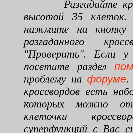
Разгадайте кроссв
высотой 35 клеток. 
нажмите на кнопку "
разгаданного кро
"Проверить". Если у
по
посетите раздел
форуме
проблему на
.
кроссвордов есть наб
которых можно от
клеточки кроссво
суперфункций с Вас 