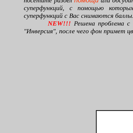
посетите раздел
помощи
или обсуди
суперфункций, с помощью которы
суперфункций с Вас снимаются баллы
NEW!!!
Решена проблема с 
"Инверсия", после чего фон примет 