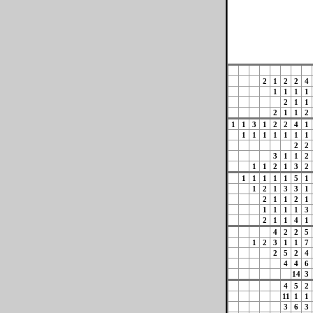
2
1
2
2
4
1
1
1
1
2
1
1
2
1
1
2
1
1
3
1
2
2
4
1
1
1
1
1
1
1
1
2
2
3
1
1
2
1
1
2
1
3
2
1
1
1
1
1
5
1
1
2
1
3
3
1
2
1
1
2
1
1
1
1
1
3
2
1
1
4
1
4
2
2
5
1
2
3
1
1
7
2
5
2
4
4
4
6
14
3
4
5
2
11
1
1
3
6
3