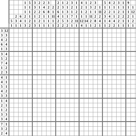
1
5
3
2
2
3
2
1
2
3
1
4
1
2
3
5
4
2
3
1
9
1
1
3
1
4
2
2
2
3
1
2
1
2
1
3
2
1
1
1
1
1
1
1
1
1
1
2
2
6
8
1
6
1
3
1
2
1
2
1
1
11
2
2
1
2
1
1
12
2
6
2
1
1
2
1
1
11
4
1
1
7
1
1
1
11
2
2
3
4
1
2
2
2
1
5
3
4
1
2
1
2
1
1
1
2
5
3
2
11
12
14
2
8
4
1
4
4
2
1
1
2
1
1
1
3
2
3
1
1
1
1
2
2
2
1
1
4
1
1
2
1
1
2
2
1
1
1
1
3
12
3
3
4
2
6
4
1
3
3
4
5
2
7
4
1
2
2
3
4
1
4
1
5
1
4
2
3
3
1
4
2
1
1
2
3
3
3
4
7
1
3
2
2
4