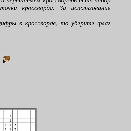
 и нерешаемых кроссвордов есть набор
чки кроссворда. За использование
ифры в кроссворде, то уберите флаг
:
1
1
1
1
2
1
1
2