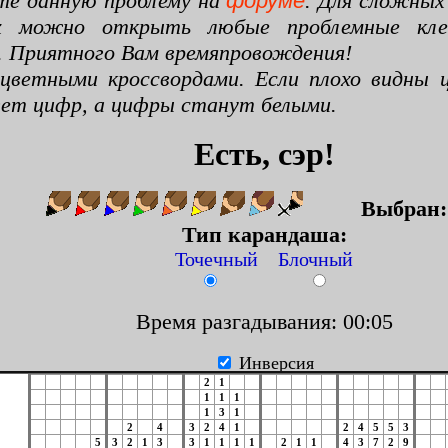
те данную проблему на
форуме
. Для сложных
х можно открыть любые проблемные клето
. Приятного Вам времяпровождения!
цветными кроссвордами. Если плохо видны ц
цвет цифр, а цифры станут белыми.
Есть, сэр!
Выбран
Тип карандаша:
Точечный Блочный
Время разгадывания: 00:06
Инверсия
2
1
1
1
1
1
3
1
2
4
3
2
4
1
2
4
5
5
3
5
3
2
1
3
3
1
1
1
1
2
1
1
4
3
7
2
9