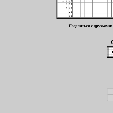
1
1
19
1
27
1
28
29
30
Поделиться с друзьями