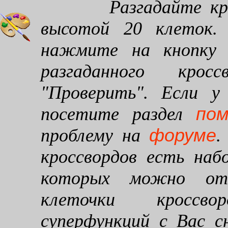
Разгадайте кроссв
высотой 20 клеток. 
нажмите на кнопку "
разгаданного кро
"Проверить". Если у
по
посетите раздел
форуме
проблему на
.
кроссвордов есть наб
которых можно от
клеточки кроссво
суперфункций с Вас 