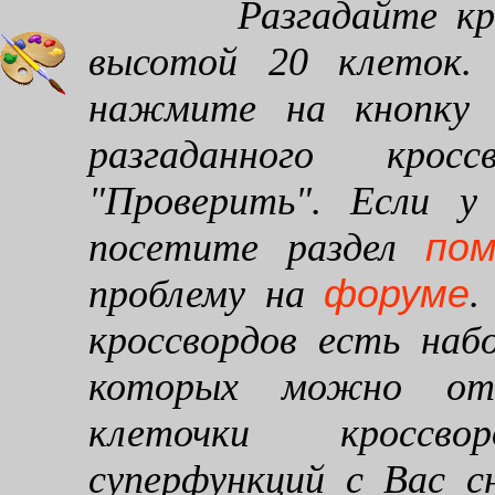
Разгадайте кроссв
высотой 20 клеток. 
нажмите на кнопку "
разгаданного кро
"Проверить". Если у
по
посетите раздел
форуме
проблему на
.
кроссвордов есть наб
которых можно от
клеточки кроссво
суперфункций с Вас 