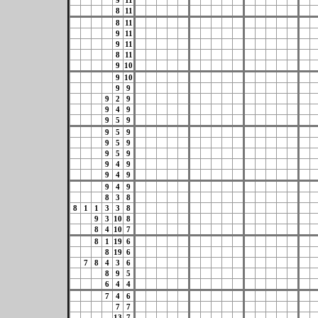
9
11
8
11
8
11
9
11
9
11
8
11
9
10
9
10
9
9
9
2
9
9
4
9
9
5
9
9
5
9
9
5
9
9
5
9
9
4
9
9
4
9
9
4
9
8
3
8
8
1
1
3
3
8
9
3
10
8
8
4
10
7
8
1
19
6
8
19
6
7
8
4
3
6
8
9
5
6
4
4
7
4
6
7
7
13
7