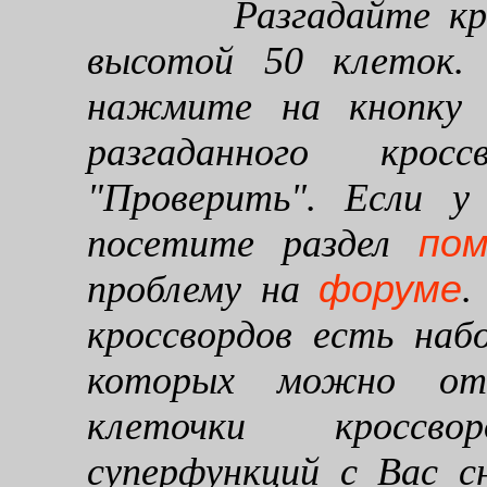
Разгадайте кроссв
высотой 50 клеток. 
нажмите на кнопку "
разгаданного кро
"Проверить". Если у
по
посетите раздел
форуме
проблему на
.
кроссвордов есть наб
которых можно от
клеточки кроссво
суперфункций с Вас 