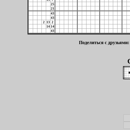
25
21
43
43
2
13
2
14
14
43
Поделиться с друзьями