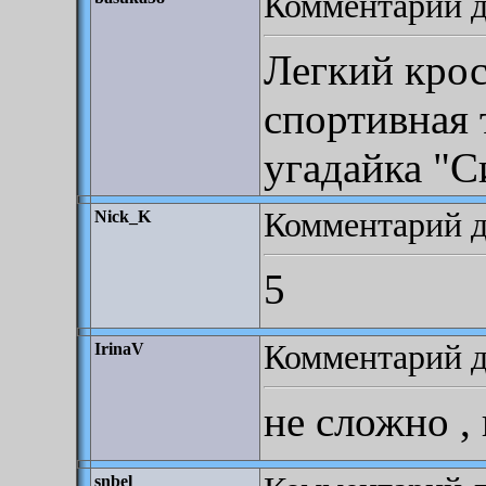
Комментарий д
Легкий крос
спортивная 
угадайка "С
Комментарий до
Nick_K
5
Комментарий до
IrinaV
не сложно ,
snbel