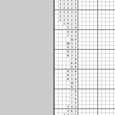
3
2
2
2
2
2
1
3
2
2
3
2
2
2
3
2
1
2
3
2
2
1
2
1
2
2
2
3
2
2
2
9
2
3
2
5
4
4
4
4
7
2
3
11
4
10
3
2
9
3
1
9
3
1
8
3
1
7
8
8
8
9
9
9
3
6
9
3
7
8
3
6
11
7
9
7
7
6
7
5
7
6
7
5
3
4
5
3
6
5
2
4
7
5