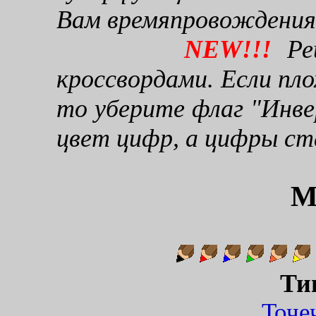
Вам времяпровождения
NEW!!!
Реш
кроссвордами. Если пло
то уберите флаг "Инве
цвет цифр, а цифры ст
М
Ти
Точ