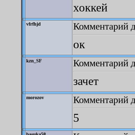
хоккей
Комментарий до
vfrfhjd
ок
Комментарий до
kzn_SF
зачет
Комментарий до
morozov
5
basuka58