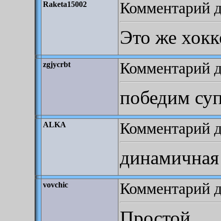
Комментарий до
Raketa15002
Это же хокке
Комментарий до
zgjycrbt
победим суп
Комментарий до
ALKA
динамичная 
Комментарий д
vovchic
Простой.