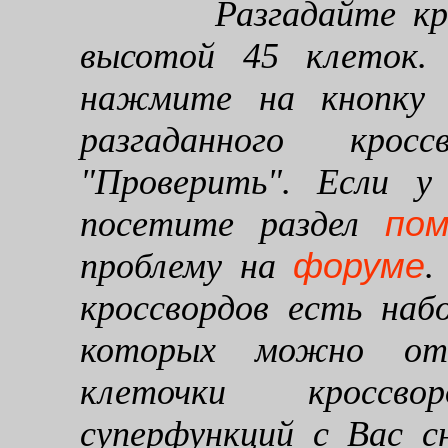
Разгадайте кроссв
высотой 45 клеток. 
нажмите на кнопку "
разгаданного кро
"Проверить". Если у
по
посетите раздел
форуме
проблему на
.
кроссвордов есть наб
которых можно от
клеточки кроссво
суперфункций с Вас 