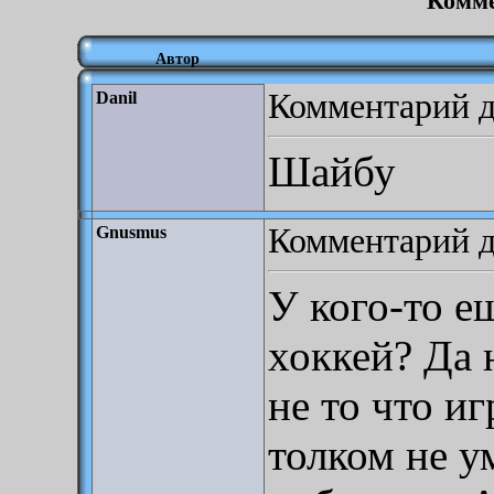
Комме
Автор
Комментарий до
Danil
Шайбу
Комментарий до
Gnusmus
У кого-то е
хоккей? Да
не то что иг
толком не у