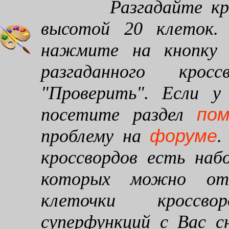
Разгадайте кроссв
высотой 20 клеток. 
нажмите на кнопку "
разгаданного кро
"Проверить". Если у
по
посетите раздел
форуме
проблему на
.
кроссвордов есть наб
которых можно от
клеточки кроссво
суперфункций с Вас 