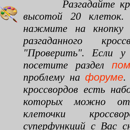
Разгадайте кроссв
высотой 20 клеток. 
нажмите на кнопку "
разгаданного кро
"Проверить". Если у
по
посетите раздел
форуме
проблему на
.
кроссвордов есть наб
которых можно от
клеточки кроссво
суперфункций с Вас 