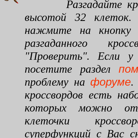
Разгадайте кроссв
высотой 32 клеток. 
нажмите на кнопку "
разгаданного кро
"Проверить". Если у
по
посетите раздел
форуме
проблему на
.
кроссвордов есть наб
которых можно от
клеточки кроссво
суперфункций с Вас 