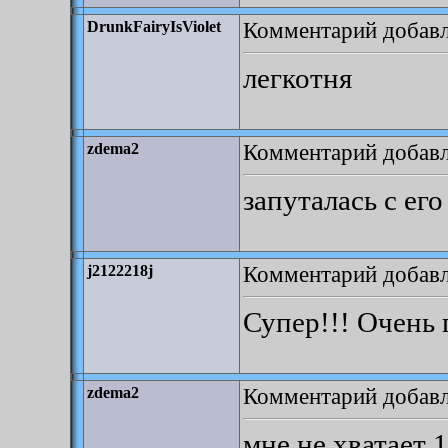
Комментарий добавле
DrunkFairyIsViolet
легкотня
Комментарий добавле
zdema2
запуталась с его
Комментарий добавле
j2122218j
Супер!!! Очень 
Комментарий добавле
zdema2
мне не хватает 