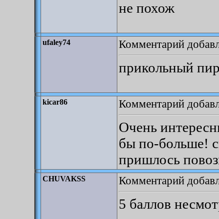
не похож
Комментарий добавле
ufaley74
прикольный пир
Комментарий добавле
kicar86
Очень интересн
бы по-больше! с
пришлось повози
Комментарий добавле
CHUVAKSS
5 баллов несмо