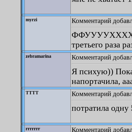
Комментарий добавле
myrzi
ФФУУУУХХХХХХ!
третьего раза р
Комментарий добавле
zebramarina
Я психую)) Пока
напортачила, ааа
Комментарий добавле
TTTT
потратила одну 
Комментарий добавле
rrrrrrr