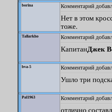
Комментарий добавле
borina
Нет в этом крос
тоже.
Комментарий добавле
Tallarkho
Капитан
Джек В
Комментарий добавле
bva-5
Ушло три подска
Комментарий добавле
Pal1963
отлично составл