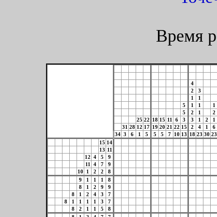
Время р
4
2
3
1
1
5
1
1
1
5
2
1
2
25
22
18
15
11
6
3
3
1
2
1
31
28
12
17
19
20
21
22
15
2
4
1
6
34
3
6
1
5
5
5
7
10
13
18
23
30
23
15
14
13
11
12
4
5
9
11
4
7
9
10
1
2
2
8
9
1
1
1
8
8
1
2
9
9
8
1
2
4
3
7
8
1
1
1
1
3
7
8
2
1
1
5
8