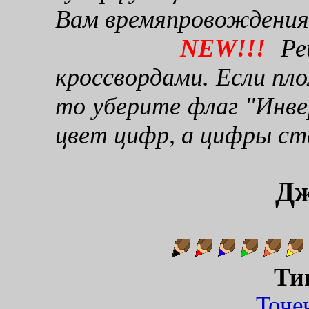
Вам времяпровождения
NEW!!!
Реш
кроссвордами. Если пло
то уберите флаг "Инве
цвет цифр, а цифры ст
Дж
Ти
Точ