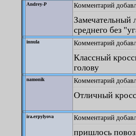
Комментарий добавле
Andrey-P
Замечательный 
среднего без "у
Комментарий добавле
innula
Классный кросс
голову
Комментарий добавле
namonik
Отличный кроссв
Комментарий добавле
ira.erpylyova
пришлось повози