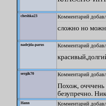
Комментарий добавле
cheshka23
сложно но мож
Комментарий добавле
nadejda-parus
красивый,долгий
Комментарий добавле
sergik70
Похож, очччень 
безупречно. Ник
Комментарий добавле
Hann