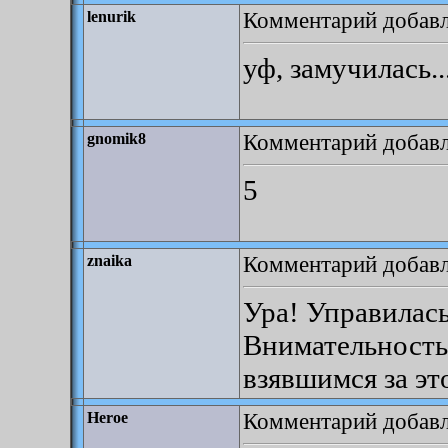
Комментарий добавле
lenurik
уф, замучилась..
Комментарий добавле
gnomik8
5
Комментарий добавле
znaika
Ура! Управилась
Внимательность
взявшимся за эт
Комментарий добавле
Heroe