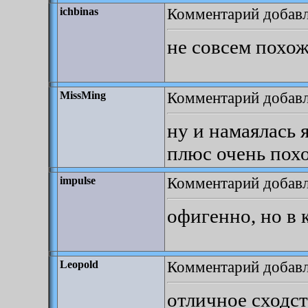
Комментарий добавле
ichbinas
не совсем похож
Комментарий добавле
MissMing
ну и намаялась 
плюс очень пох
Комментарий добавл
impulse
офигенно, но в
Комментарий добавл
Leopold
отличное сходс