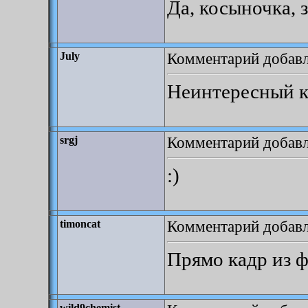
Да, косыночка, 
Комментарий добавле
July
Неинтересный к
Комментарий добавле
srgj
:)
Комментарий добавле
timoncat
Прямо кадр из 
wild9chemist