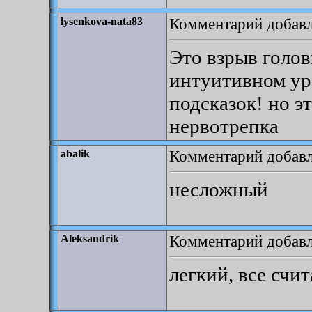
Комментарий добавл
lysenkova-nata83
Это взрыв голов
интуитивном уро
подсказок! но э
нервотрепка
Комментарий добавле
abalik
несложный
Комментарий добавле
Aleksandrik
легкий, все счит