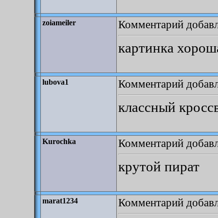
Комментарий добавле
zoiameiler
картинка хороша
Комментарий добавле
lubova1
классный кроссв
Комментарий добавле
Kurochka
крутой пират
Комментарий добавле
marat1234