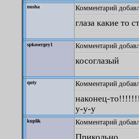
Комментарий добавле
nusha
глаза какие то стр
Комментарий добавле
spkosergey1
косоглазый
Комментарий добавле
quty
наконец-то!!!!!!
у-у-у
Комментарий добавле
kuplik
Прикольно