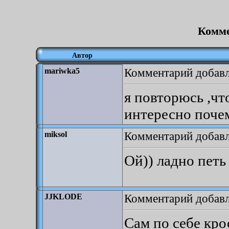
Комме
Автор
Комментарий добавле
mariwka5
я повторюсь ,чт
интересно почем
Комментарий добавле
miksol
Ой)) ладно петь
Комментарий добавле
JJKLODE
Сам по себе кро