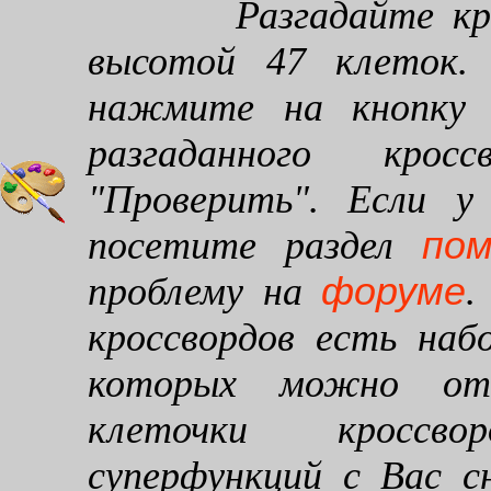
Разгадайте кроссв
высотой 47 клеток. 
нажмите на кнопку "
разгаданного кро
"Проверить". Если у
по
посетите раздел
форуме
проблему на
.
кроссвордов есть наб
которых можно от
клеточки кроссво
суперфункций с Вас 