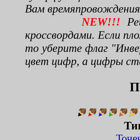
Вам времяпровождения
NEW!!!
Реш
кроссвордами. Если пло
то уберите флаг "Инве
цвет цифр, а цифры ст
П
Ти
Точ