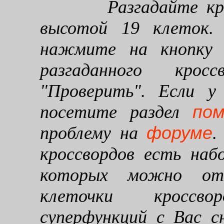
Разгадайте кроссв
высотой 19 клеток. 
нажмите на кнопку "
разгаданного кро
"Проверить". Если у
по
посетите раздел
форуме
проблему на
.
кроссвордов есть наб
которых можно от
клеточки кроссво
суперфункций с Вас 