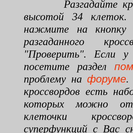
Разгадайте кроссв
высотой 34 клеток. 
нажмите на кнопку "
разгаданного кро
"Проверить". Если у
по
посетите раздел
форуме
проблему на
.
кроссвордов есть наб
которых можно от
клеточки кроссво
суперфункций с Вас 