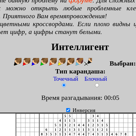
те данную проблему на
форуме
. Для сложных
х можно открыть любые проблемные клето
. Приятного Вам времяпровождения!
цветными кроссвордами. Если плохо видны ц
цвет цифр, а цифры станут белыми.
Интеллигент
Выбран
Тип карандаша:
Точечный Блочный
Время разгадывания: 00:06
Инверсия
5
5
3
4
4
1
1
5
3
1
1
4
5
1
3
2
1
4
4
1
2
3
1
5
6
1
2
1
1
3
1
1
3
1
1
2
1
8
3
5
3
1
3
4
7
4
4
7
4
3
1
3
4
6
7
8