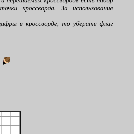
 и нерешаемых кроссвордов есть набор
чки кроссворда. За использование
ифры в кроссворде, то уберите флаг
: