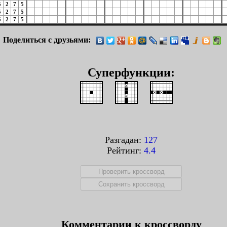
5
2
7
5
5
2
7
5
5
2
7
5
Поделиться с друзьями:
Суперфункции:
Разгадан:
127
Рейтинг:
4.4
Комментарии к кроссворду