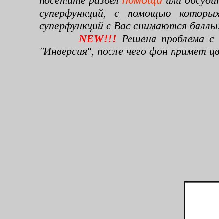
посетите раздел
помощи
или обсуди
суперфункций, с помощью которы
суперфункций с Вас снимаются баллы
NEW!!!
Решена проблема с 
"Инверсия", после чего фон примет 