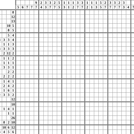
9
2
3
3
2
5
1
1
1
3
3
1
1
1
5
2
3
3
2
3
5
6
7
7
7
4
3
7
7
5
3
1
2
7
7
2
1
3
5
7
7
7
7
3
4
8
12
13
10
5
8
5
5
4
4
3
3
4
1
1
1
3
3
3
3
3
2
12
2
1
1
1
2
1
1
1
1
1
3
3
1
2
2
2
2
2
1
4
1
2
4
2
1
6
1
2
3
3
2
12
10
1
4
1
1
1
26
8
2
10
10
6
12
3
4
5
6