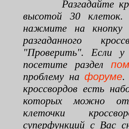
Разгадайте кроссв
высотой 30 клеток. 
нажмите на кнопку "
разгаданного кро
"Проверить". Если у
по
посетите раздел
форуме
проблему на
.
кроссвордов есть наб
которых можно от
клеточки кроссво
суперфункций с Вас 