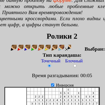
те данную проблему на
форуме
. Для сложных
х можно открыть любые проблемные клето
. Приятного Вам времяпровождения!
цветными кроссвордами. Если плохо видны ц
цвет цифр, а цифры станут белыми.
Ролики 2
Выбран
Тип карандаша:
Точечный Блочный
Время разгадывания: 00:06
Инверсия
1
3
5
1
1
3
2
2
2
2
4
3
5
1
1
1
1
4
1
1
1
2
2
2
4
1
1
2
1
1
1
1
1
1
1
3
1
1
1
2
1
1
1
2
1
2
1
1
1
2
2
1
2
7