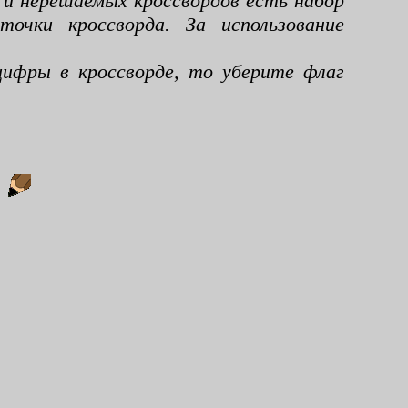
 и нерешаемых кроссвордов есть набор
чки кроссворда. За использование
ифры в кроссворде, то уберите флаг
: