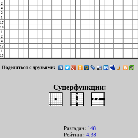
2
4
2
1
17
18
1
2
4
12
1
15
Поделиться с друзьями:
Суперфункции:
Разгадан:
148
Рейтинг:
4.38