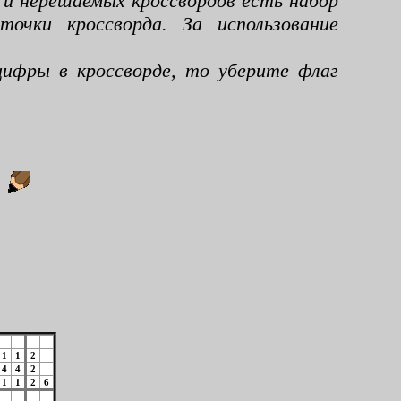
 и нерешаемых кроссвордов есть набор
чки кроссворда. За использование
ифры в кроссворде, то уберите флаг
:
1
1
2
4
4
2
1
1
2
6