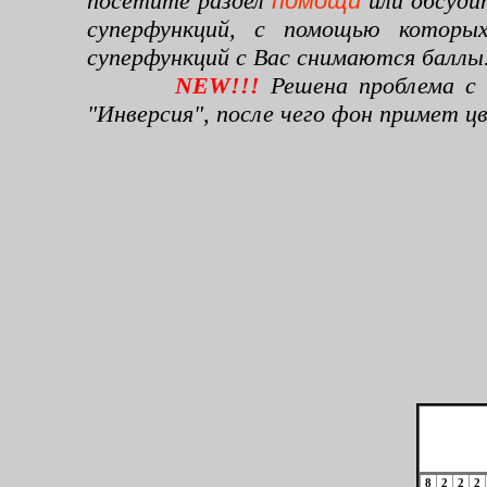
посетите раздел
помощи
или обсуди
суперфункций, с помощью которы
суперфункций с Вас снимаются баллы
NEW!!!
Решена проблема с 
"Инверсия", после чего фон примет 
8
2
2
2