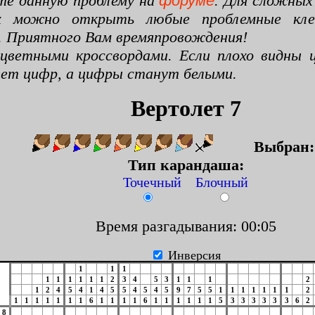
те данную проблему на
форуме
. Для сложных
х можно открыть любые проблемные клето
. Приятного Вам времяпровождения!
цветными кроссвордами. Если плохо видны ц
цвет цифр, а цифры станут белыми.
Вертолет 7
Выбран
Тип карандаша:
Точечный Блочный
Время разгадывания: 00:06
Инверсия
1
1
1
1
1
1
1
1
1
2
3
4
5
3
1
1
1
2
1
2
4
5
4
1
4
5
5
4
5
4
5
9
7
5
5
1
1
1
1
1
1
1
2
1
1
1
1
1
1
1
6
1
1
1
1
6
1
1
1
1
1
1
5
3
3
3
3
3
3
6
2
8