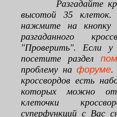
Разгадайте кроссв
высотой 35 клеток. 
нажмите на кнопку "
разгаданного кро
"Проверить". Если у
по
посетите раздел
форуме
проблему на
.
кроссвордов есть наб
которых можно от
клеточки кроссво
суперфункций с Вас 