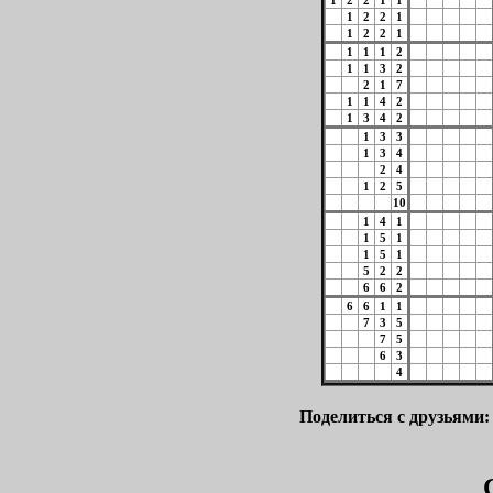
1
2
2
1
1
1
2
2
1
1
2
2
1
1
1
1
2
1
1
3
2
2
1
7
1
1
4
2
1
3
4
2
1
3
3
1
3
4
2
4
1
2
5
10
1
4
1
1
5
1
1
5
1
5
2
2
6
6
2
6
6
1
1
7
3
5
7
5
6
3
4
Поделиться с друзьями