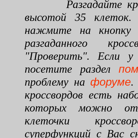
Разгадайте кроссв
высотой 35 клеток. 
нажмите на кнопку "
разгаданного кро
"Проверить". Если у
по
посетите раздел
форуме
проблему на
.
кроссвордов есть наб
которых можно от
клеточки кроссво
суперфункций с Вас 