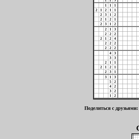
2
2
3
1
1
1
2
1
2
1
1
2
3
1
2
2
1
2
1
2
3
1
2
2
1
3
2
2
2
2
1
2
4
2
2
2
2
2
2
4
3
3
3
2
1
1
2
1
2
1
2
3
1
3
1
3
5
2
4
2
3
2
1
2
Поделиться с друзьями