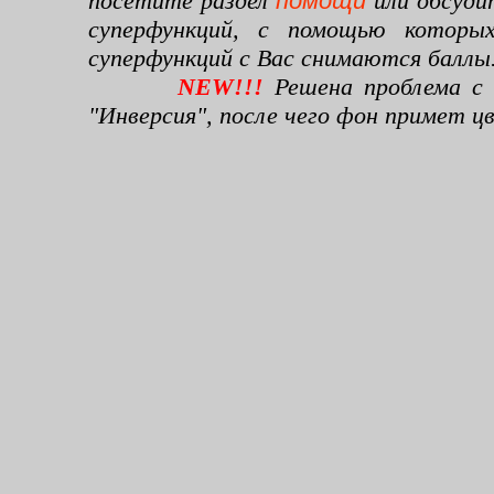
посетите раздел
помощи
или обсуди
суперфункций, с помощью которы
суперфункций с Вас снимаются баллы
NEW!!!
Решена проблема с 
"Инверсия", после чего фон примет 