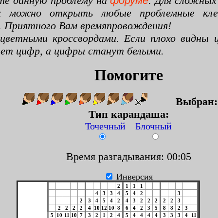
те данную проблему на
форуме
. Для сложных
х можно открыть любые проблемные клето
. Приятного Вам времяпровождения!
цветными кроссвордами. Если плохо видны ц
цвет цифр, а цифры станут белыми.
Помогите
Выбран
Тип карандаша:
Точечный Блочный
Время разгадывания: 00:06
Инверсия
2
1
1
1
4
3
3
4
5
4
2
3
2
3
4
5
4
2
4
3
2
2
2
2
2
3
2
2
2
2
4
10
12
10
8
6
4
2
3
5
8
8
2
3
5
10
11
10
7
3
2
1
2
4
5
4
4
4
4
3
3
3
4
11