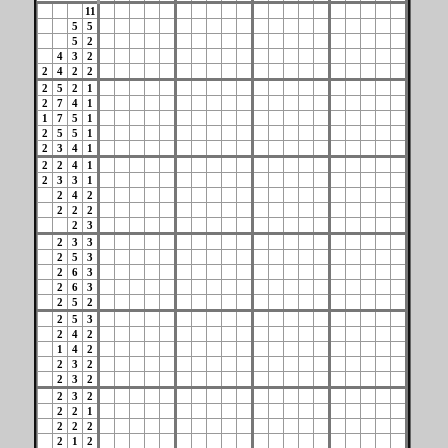
11
5
5
5
2
4
3
2
2
4
2
2
2
5
2
1
2
7
4
1
1
7
5
1
2
5
5
1
2
3
4
1
2
2
4
1
2
3
3
1
2
4
2
2
2
2
2
3
2
3
3
2
5
3
2
6
3
2
6
3
2
5
2
2
5
3
2
4
2
1
4
2
2
3
2
2
3
2
2
3
2
2
2
1
2
2
2
2
1
2