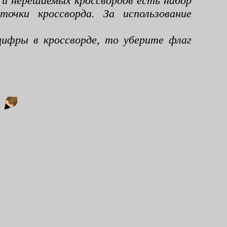
 и нерешаемых кроссвордов есть набор
чки кроссворда. За использование
ифры в кроссворде, то уберите флаг
: